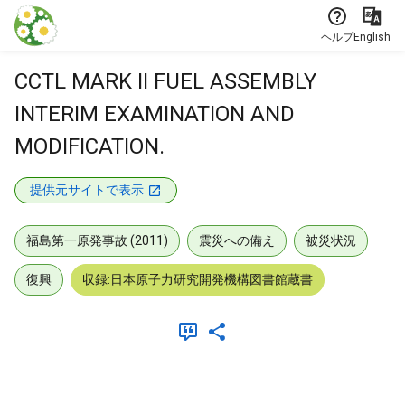
本文に飛ぶ
ヘルプ
English
CCTL MARK II FUEL ASSEMBLY
INTERIM EXAMINATION AND
MODIFICATION.
提供元サイトで表示
福島第一原発事故 (2011)
震災への備え
被災状況
復興
収録:日本原子力研究開発機構図書館蔵書