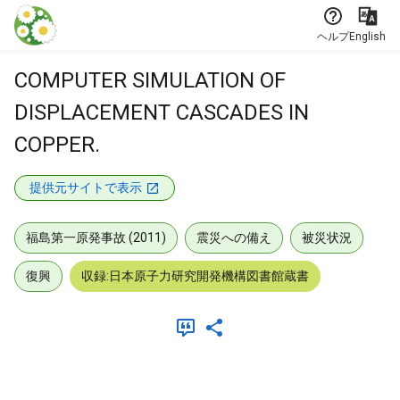
本文に飛ぶ
ヘルプ
English
COMPUTER SIMULATION OF
DISPLACEMENT CASCADES IN
COPPER.
提供元サイトで表示
福島第一原発事故 (2011)
震災への備え
被災状況
復興
収録:日本原子力研究開発機構図書館蔵書