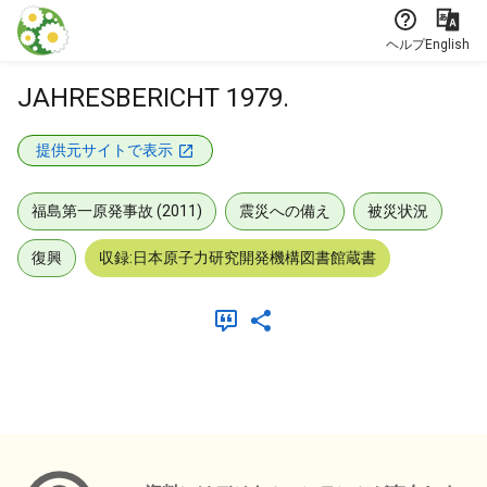
本文に飛ぶ
ヘルプ
English
JAHRESBERICHT 1979.
提供元サイトで表示
福島第一原発事故 (2011)
震災への備え
被災状況
復興
収録:日本原子力研究開発機構図書館蔵書
メタデータ