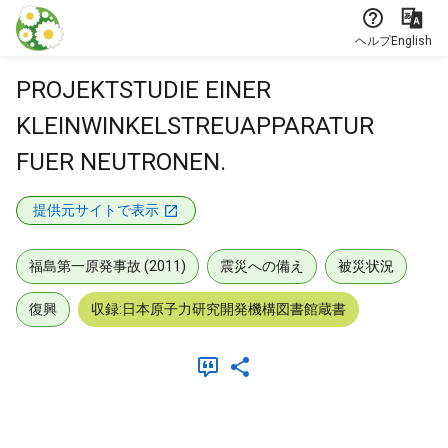
本文に飛ぶ
ヘルプ
English
PROJEKTSTUDIE EINER
KLEINWINKELSTREUAPPARATUR
FUER NEUTRONEN.
提供元サイトで表示
福島第一原発事故 (2011)
震災への備え
被災状況
復興
収録:日本原子力研究開発機構図書館蔵書