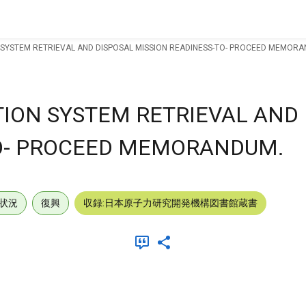
 SYSTEM RETRIEVAL AND DISPOSAL MISSION READINESS-TO- PROCEED MEMOR
ION SYSTEM RETRIEVAL AND 
TO- PROCEED MEMORANDUM.
状況
復興
収録:日本原子力研究開発機構図書館蔵書