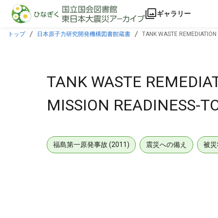
本文に飛ぶ
ギャラリー
トップ
日本原子力研究開発機構図書館蔵書
TANK WASTE REMEDIATION
TANK WASTE REMEDIAT
MISSION READINESS-
福島第一原発事故 (2011)
震災への備え
被災