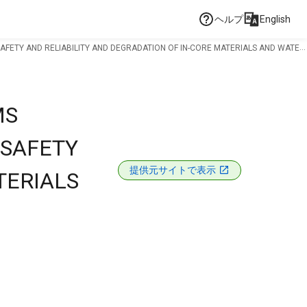
ヘルプ
English
FETY AND RELIABILITY AND DEGRADATION OF IN-CORE MATERIALS AND WATER
MS
 SAFETY
提供元サイトで表示
TERIALS