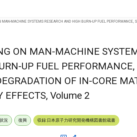
 MAN-MACHINE SYSTEMS RESEARCH AND HIGH BURN-UP FUEL PERFORMANCE, SA
NG ON MAN-MACHINE SYSTE
URN-UP FUEL PERFORMANCE,
DEGRADATION OF IN-CORE MA
EFFECTS, Volume 2
状況
復興
収録:日本原子力研究開発機構図書館蔵書