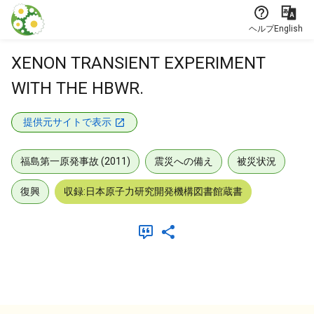
本文に飛ぶ
ヘルプ
English
XENON TRANSIENT EXPERIMENT
WITH THE HBWR.
提供元サイトで表示
福島第一原発事故 (2011)
震災への備え
被災状況
復興
収録:日本原子力研究開発機構図書館蔵書
メタデータ