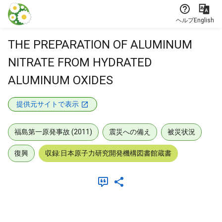
本文に飛ぶ
ヘルプ
English
THE PREPARATION OF ALUMINUM
NITRATE FROM HYDRATED
ALUMINUM OXIDES
提供元サイトで表示
福島第一原発事故 (2011)
震災への備え
被災状況
復興
収録:日本原子力研究開発機構図書館蔵書