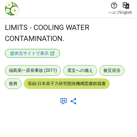
本文に飛ぶ
ヘルプ
English
LIMITS - COOLING WATER
CONTAMINATION.
提供元サイトで表示
福島第一原発事故 (2011)
震災への備え
被災状況
復興
収録:日本原子力研究開発機構図書館蔵書
メタデータ