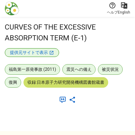
本文に飛ぶ
ヘルプ
English
CURVES OF THE EXCESSIVE
ABSORPTION TERM (E-1)
提供元サイトで表示
福島第一原発事故 (2011)
震災への備え
被災状況
復興
収録:日本原子力研究開発機構図書館蔵書
メタデータ