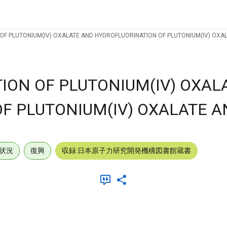
F PLUTONIUM(IV) OXALATE AND HYDROFLUORINATION OF PLUTONIUM(IV) OXAL
ON OF PLUTONIUM(IV) OXAL
F PLUTONIUM(IV) OXALATE A
状況
復興
収録:日本原子力研究開発機構図書館蔵書