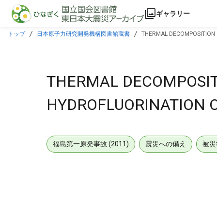
本文に飛ぶ
ギャラリー
トップ
日本原子力研究開発機構図書館蔵書
THERMAL DECOMPOSITION O
THERMAL DECOMPOSITI
HYDROFLUORINATION O
福島第一原発事故 (2011)
震災への備え
被災