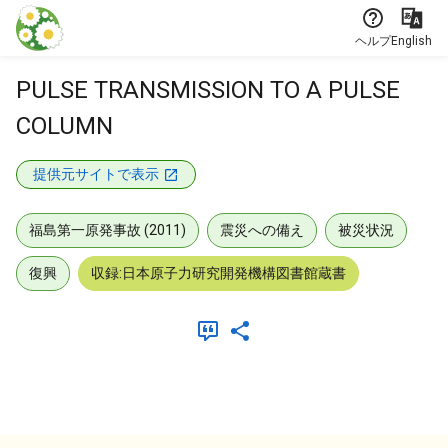
本文に飛ぶ
ヘルプ
English
PULSE TRANSMISSION TO A PULSE
COLUMN
提供元サイトで表示
福島第一原発事故 (2011)
震災への備え
被災状況
復興
収録:日本原子力研究開発機構図書館蔵書
メタデータ