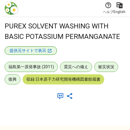
本文に飛ぶ
ヘルプ
English
PUREX SOLVENT WASHING WITH
BASIC POTASSIUM PERMANGANATE
提供元サイトで表示
福島第一原発事故 (2011)
震災への備え
被災状況
復興
収録:日本原子力研究開発機構図書館蔵書
メタデータ