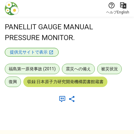
本文に飛ぶ
ヘルプ
English
PANELLIT GAUGE MANUAL
PRESSURE MONITOR.
提供元サイトで表示
福島第一原発事故 (2011)
震災への備え
被災状況
復興
収録:日本原子力研究開発機構図書館蔵書
メタデータ