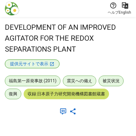
本文に飛ぶ
ヘルプ
English
DEVELOPMENT OF AN IMPROVED
AGITATOR FOR THE REDOX
SEPARATIONS PLANT
提供元サイトで表示
福島第一原発事故 (2011)
震災への備え
被災状況
復興
収録:日本原子力研究開発機構図書館蔵書