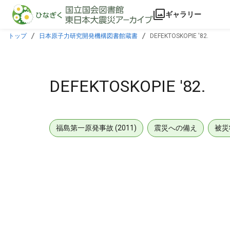
本文に飛ぶ
ギャラリー
トップ
日本原子力研究開発機構図書館蔵書
DEFEKTOSKOPIE '82.
DEFEKTOSKOPIE '82.
福島第一原発事故 (2011)
震災への備え
被災
メタデータ