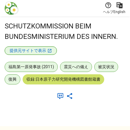
本文に飛ぶ
ヘルプ
English
SCHUTZKOMMISSION BEIM
BUNDESMINISTERIUM DES INNERN.
提供元サイトで表示
福島第一原発事故 (2011)
震災への備え
被災状況
復興
収録:日本原子力研究開発機構図書館蔵書
メタデータ