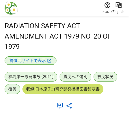
本文に飛ぶ
ヘルプ
English
RADIATION SAFETY ACT
AMENDMENT ACT 1979 NO. 20 OF
1979
提供元サイトで表示
福島第一原発事故 (2011)
震災への備え
被災状況
復興
収録:日本原子力研究開発機構図書館蔵書