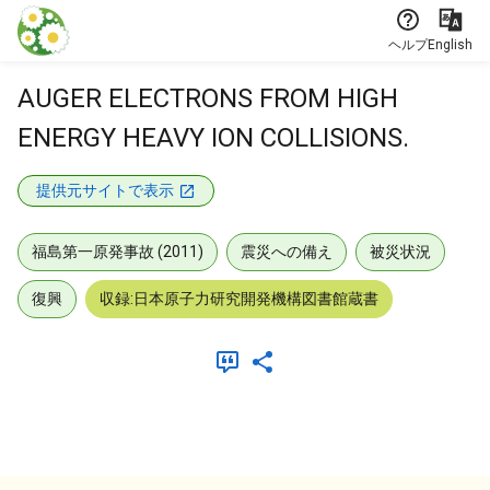
本文に飛ぶ
ヘルプ
English
AUGER ELECTRONS FROM HIGH
ENERGY HEAVY ION COLLISIONS.
提供元サイトで表示
福島第一原発事故 (2011)
震災への備え
被災状況
復興
収録:日本原子力研究開発機構図書館蔵書
メタデータ