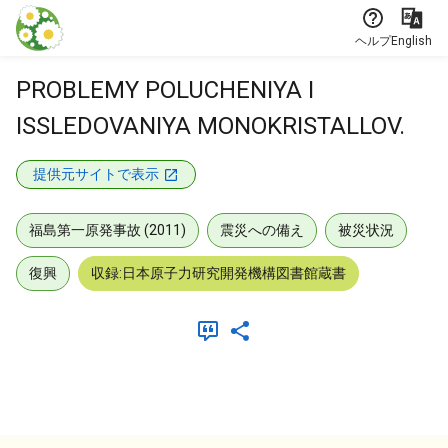
本文に飛ぶ
ヘルプ
English
PROBLEMY POLUCHENIYA I
ISSLEDOVANIYA MONOKRISTALLOV.
提供元サイトで表示
福島第一原発事故 (2011)
震災への備え
被災状況
復興
収録:日本原子力研究開発機構図書館蔵書
メタデータ