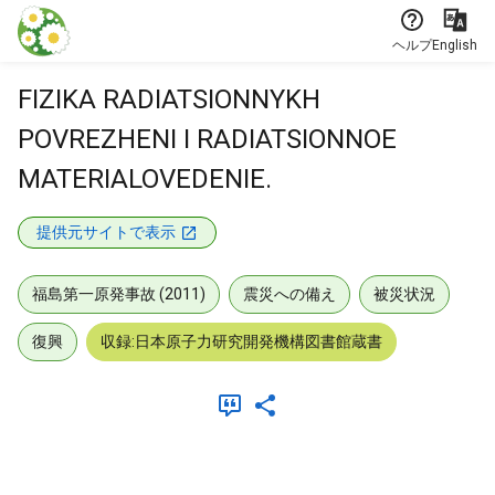
本文に飛ぶ
ヘルプ
English
FIZIKA RADIATSIONNYKH
POVREZHENI I RADIATSIONNOE
MATERIALOVEDENIE.
提供元サイトで表示
福島第一原発事故 (2011)
震災への備え
被災状況
復興
収録:日本原子力研究開発機構図書館蔵書