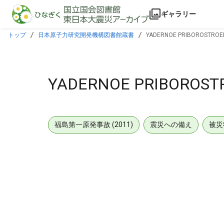
本文に飛ぶ
ギャラリー
トップ
日本原子力研究開発機構図書館蔵書
YADERNOE PRIBOROSTROEN
YADERNOE PRIBOROST
福島第一原発事故 (2011)
震災への備え
被災
メタデータ