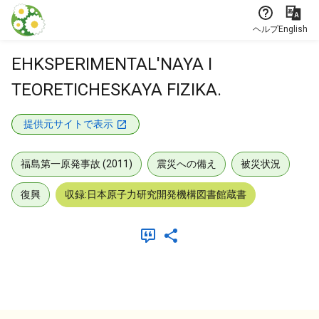
本文に飛ぶ
ヘルプ
English
EHKSPERIMENTAL'NAYA I
TEORETICHESKAYA FIZIKA.
提供元サイトで表示
福島第一原発事故 (2011)
震災への備え
被災状況
復興
収録:日本原子力研究開発機構図書館蔵書
メタデータ