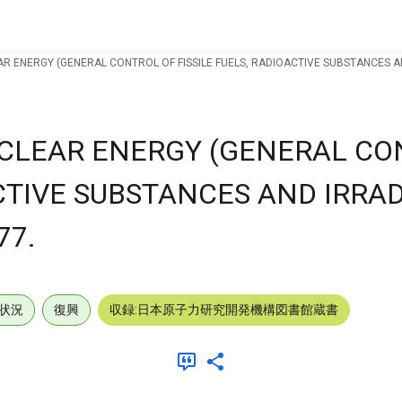
LEAR ENERGY (GENERAL CONTROL OF FISSILE FUELS, RADIOACTIVE SUBSTANCES A
 NUCLEAR ENERGY (GENERAL C
ACTIVE SUBSTANCES AND IRRA
77.
状況
復興
収録:日本原子力研究開発機構図書館蔵書