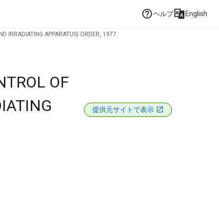
ヘルプ
English
ND IRRADIATING APPARATUS) ORDER, 1977.
ONTROL OF
DIATING
提供元サイトで表示