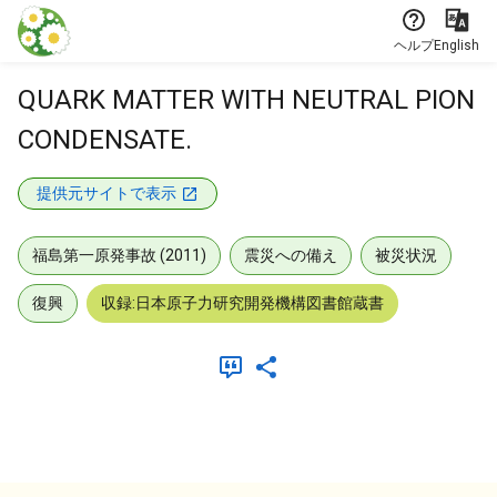
本文に飛ぶ
ヘルプ
English
QUARK MATTER WITH NEUTRAL PION
CONDENSATE.
提供元サイトで表示
福島第一原発事故 (2011)
震災への備え
被災状況
復興
収録:日本原子力研究開発機構図書館蔵書
メタデータ