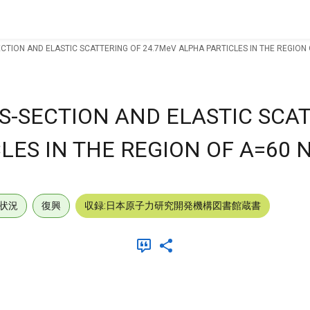
TION AND ELASTIC SCATTERING OF 24.7MeV ALPHA PARTICLES IN THE REGION 
S-SECTION AND ELASTIC SCA
LES IN THE REGION OF A=60 
状況
復興
収録:日本原子力研究開発機構図書館蔵書