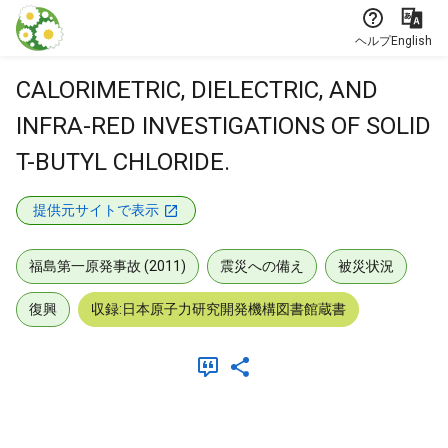
本文に飛ぶ
ヘルプ
English
CALORIMETRIC, DIELECTRIC, AND
INFRA-RED INVESTIGATIONS OF SOLID
T-BUTYL CHLORIDE.
提供元サイトで表示
福島第一原発事故 (2011)
震災への備え
被災状況
復興
収録:日本原子力研究開発機構図書館蔵書