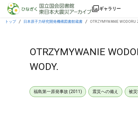
本文に飛ぶ
ギャラリー
トップ
日本原子力研究開発機構図書館蔵書
OTRZYMYWANIE WODORU Z
OTRZYMYWANIE WODO
WODY.
福島第一原発事故 (2011)
震災への備え
被災