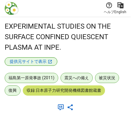
本文に飛ぶ
ヘルプ
English
EXPERIMENTAL STUDIES ON THE
SURFACE CONFINED QUIESCENT
PLASMA AT INPE.
提供元サイトで表示
福島第一原発事故 (2011)
震災への備え
被災状況
復興
収録:日本原子力研究開発機構図書館蔵書