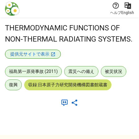
本文に飛ぶ
ヘルプ
English
THERMODYNAMIC FUNCTIONS OF
NON-THERMAL RADIATING SYSTEMS.
提供元サイトで表示
福島第一原発事故 (2011)
震災への備え
被災状況
復興
収録:日本原子力研究開発機構図書館蔵書
メタデータ