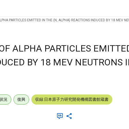
LPHA PARTICLES EMITTED IN THE (N, ALPHA) REACTIONS INDUCED BY 18 MEV NEU
OF ALPHA PARTICLES EMITTED 
DUCED BY 18 MEV NEUTRONS I
状況
復興
収録:日本原子力研究開発機構図書館蔵書