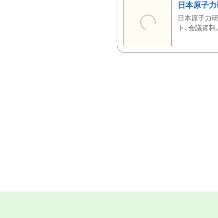
日本原子力
日本原子力研
ト、会議資料、