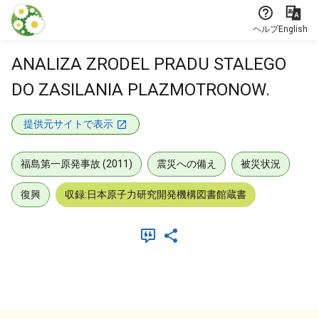
本文に飛ぶ
ヘルプ
English
ANALIZA ZRODEL PRADU STALEGO
DO ZASILANIA PLAZMOTRONOW.
提供元サイトで表示
福島第一原発事故 (2011)
震災への備え
被災状況
復興
収録:日本原子力研究開発機構図書館蔵書
メタデータ