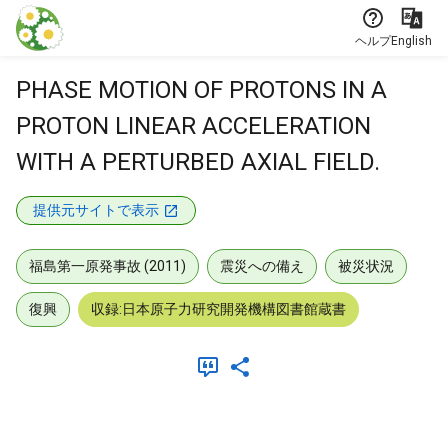
本文に飛ぶ
ヘルプ
English
PHASE MOTION OF PROTONS IN A
PROTON LINEAR ACCELERATION
WITH A PERTURBED AXIAL FIELD.
提供元サイトで表示
福島第一原発事故 (2011)
震災への備え
被災状況
復興
収録:日本原子力研究開発機構図書館蔵書