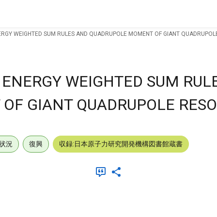
ERGY WEIGHTED SUM RULES AND QUADRUPOLE MOMENT OF GIANT QUADRUPOL
 ENERGY WEIGHTED SUM RUL
OF GIANT QUADRUPOLE RES
状況
復興
収録:日本原子力研究開発機構図書館蔵書