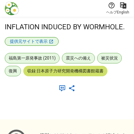
本文に飛ぶ
ヘルプ
English
INFLATION INDUCED BY WORMHOLE.
提供元サイトで表示
福島第一原発事故 (2011)
震災への備え
被災状況
復興
収録:日本原子力研究開発機構図書館蔵書
メタデータ