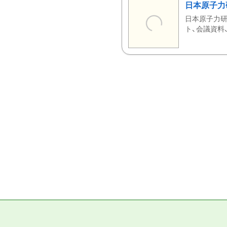
日本原子力
日本原子力研
ト、会議資料、