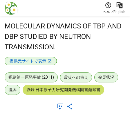
本文に飛ぶ
ヘルプ
English
MOLECULAR DYNAMICS OF TBP AND
DBP STUDIED BY NEUTRON
TRANSMISSION.
提供元サイトで表示
福島第一原発事故 (2011)
震災への備え
被災状況
復興
収録:日本原子力研究開発機構図書館蔵書