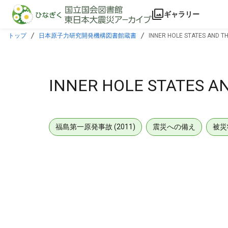
本文に飛ぶ
ギャラリー
トップ
日本原子力研究開発機構図書館蔵書
INNER HOLE STATES AND T
INNER HOLE STATES A
福島第一原発事故 (2011)
震災への備え
被災
メタデータ