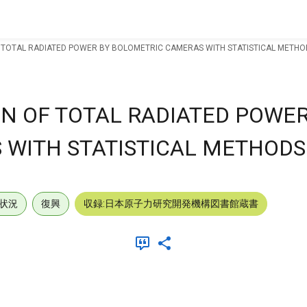
 TOTAL RADIATED POWER BY BOLOMETRIC CAMERAS WITH STATISTICAL METHO
N OF TOTAL RADIATED POWER
 WITH STATISTICAL METHODS
状況
復興
収録:日本原子力研究開発機構図書館蔵書