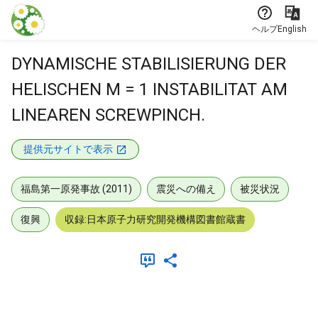
本文に飛ぶ
ヘルプ
English
DYNAMISCHE STABILISIERUNG DER
HELISCHEN M = 1 INSTABILITAT AM
LINEAREN SCREWPINCH.
提供元サイトで表示
福島第一原発事故 (2011)
震災への備え
被災状況
復興
収録:日本原子力研究開発機構図書館蔵書