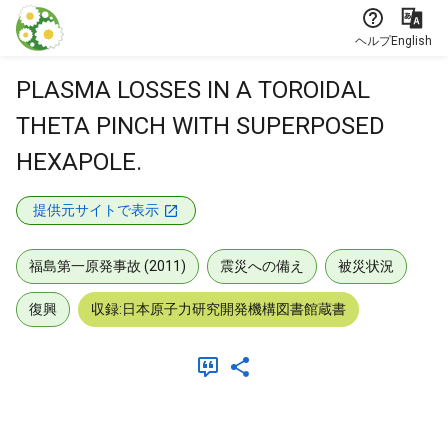
本文に飛ぶ
ヘルプ
English
PLASMA LOSSES IN A TOROIDAL
THETA PINCH WITH SUPERPOSED
HEXAPOLE.
提供元サイトで表示
福島第一原発事故 (2011)
震災への備え
被災状況
復興
収録:日本原子力研究開発機構図書館蔵書