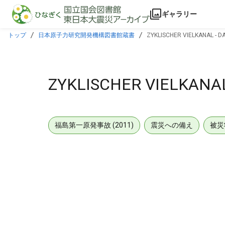
本文に飛ぶ
ギャラリー
トップ
日本原子力研究開発機構図書館蔵書
ZYKLISCHER VIELKANAL - D
ZYKLISCHER VIELKANAL
福島第一原発事故 (2011)
震災への備え
被災
メタデータ