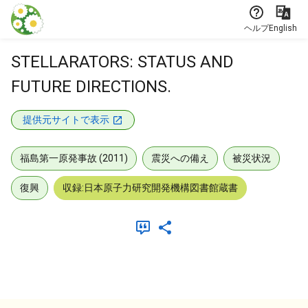
本文に飛ぶ
ヘルプ
English
STELLARATORS: STATUS AND
FUTURE DIRECTIONS.
提供元サイトで表示
福島第一原発事故 (2011)
震災への備え
被災状況
復興
収録:日本原子力研究開発機構図書館蔵書
メタデータ