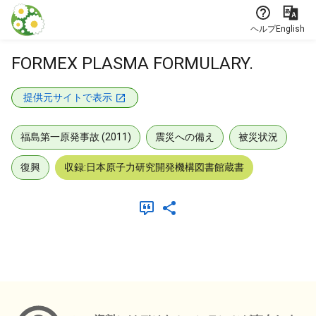
本文に飛ぶ
ヘルプ
English
FORMEX PLASMA FORMULARY.
提供元サイトで表示
福島第一原発事故 (2011)
震災への備え
被災状況
復興
収録:日本原子力研究開発機構図書館蔵書
メタデータ