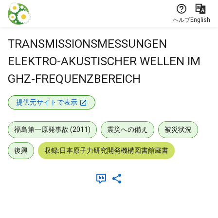
本文に飛ぶ
ヘルプ
English
TRANSMISSIONSMESSUNGEN
ELEKTRO-AKUSTISCHER WELLEN IM
GHZ-FREQUENZBEREICH
提供元サイトで表示
福島第一原発事故 (2011)
震災への備え
被災状況
復興
収録:日本原子力研究開発機構図書館蔵書