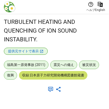
本文に飛ぶ
ヘルプ
English
TURBULENT HEATING AND
QUENCHING OF ION SOUND
INSTABILITY.
提供元サイトで表示
福島第一原発事故 (2011)
震災への備え
被災状況
復興
収録:日本原子力研究開発機構図書館蔵書