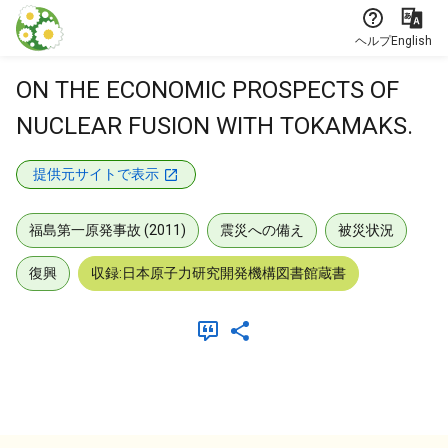
本文に飛ぶ
ヘルプ
English
ON THE ECONOMIC PROSPECTS OF
NUCLEAR FUSION WITH TOKAMAKS.
提供元サイトで表示
福島第一原発事故 (2011)
震災への備え
被災状況
復興
収録:日本原子力研究開発機構図書館蔵書
メタデータ