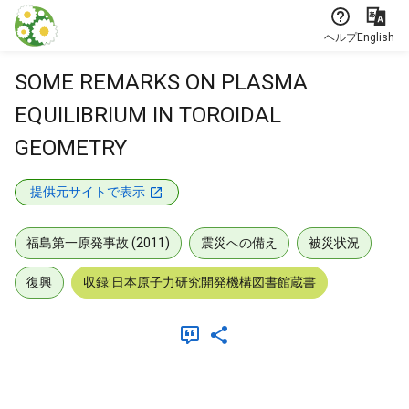
本文に飛ぶ
ヘルプ
English
SOME REMARKS ON PLASMA
EQUILIBRIUM IN TOROIDAL
GEOMETRY
提供元サイトで表示
福島第一原発事故 (2011)
震災への備え
被災状況
復興
収録:日本原子力研究開発機構図書館蔵書