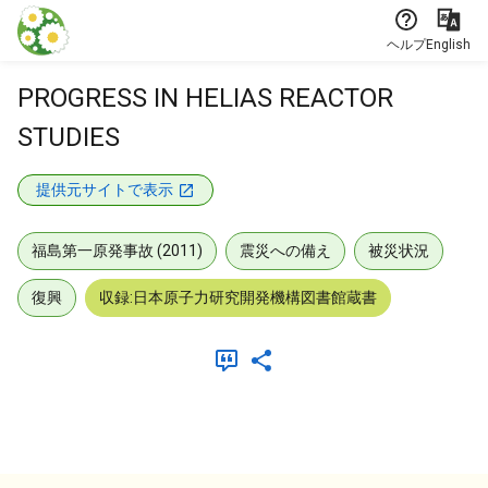
本文に飛ぶ
ヘルプ
English
PROGRESS IN HELIAS REACTOR
STUDIES
提供元サイトで表示
福島第一原発事故 (2011)
震災への備え
被災状況
復興
収録:日本原子力研究開発機構図書館蔵書
メタデータ