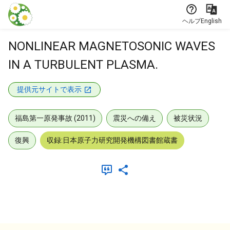
本文に飛ぶ
ヘルプ
English
NONLINEAR MAGNETOSONIC WAVES
IN A TURBULENT PLASMA.
提供元サイトで表示
福島第一原発事故 (2011)
震災への備え
被災状況
復興
収録:日本原子力研究開発機構図書館蔵書
メタデータ